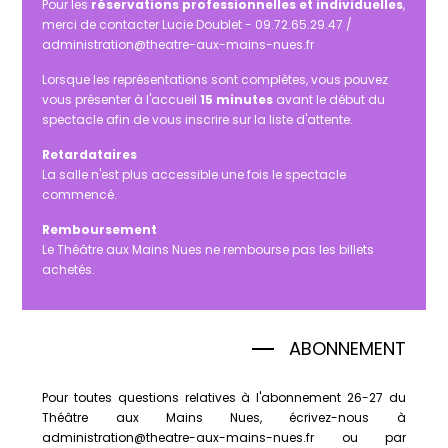
Pour les
réservations professionnelles et individuelles
,
merci de contacter Lucie Doublet - 09.72.65.29.47 /
administration@theatre-aux-mains-nues.fr
Lorsque les représentations sont complètes, vous pouvez
vous présenter à l'accueil
15 minutes
avant le début du
spectacle afin de vous inscrire sur la liste d'attente.
Retardataires
La salle n'est plus accessible une fois le spectacle
commencé.
Remboursement
Le Théâtre aux Mains Nues ne rembourse pas les billets
achetés.
ABONNEMENT
Pour toutes questions relatives à l'abonnement 26-27 du
Théâtre aux Mains Nues, écrivez-nous à
administration@theatre-aux-mains-nues.fr ou par