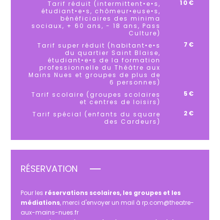
10€
Tarif réduit (intermittent•e•s,
étudiant•e•s, chômeur•euse•s,
bénéficiaires des minima
sociaux, + 60 ans, - 18 ans, Pass
Culture)
7€
Tarif super réduit (habitant•e•s
du quartier Saint Blaise,
étudiant•e•s de la formation
professionnelle du Théâtre aux
Mains Nues et groupes de plus de
6 personnes)
5€
Tarif scolaire (groupes scolaires
et centres de loisirs)
2€
Tarif spécial (enfants du square
des Cardeurs)
RÉSERVATION
Pour les
réservations scolaires, les groupes et les
médiations
, merci d'envoyer un mail à rp.com@theatre-
aux-mains-nues.fr