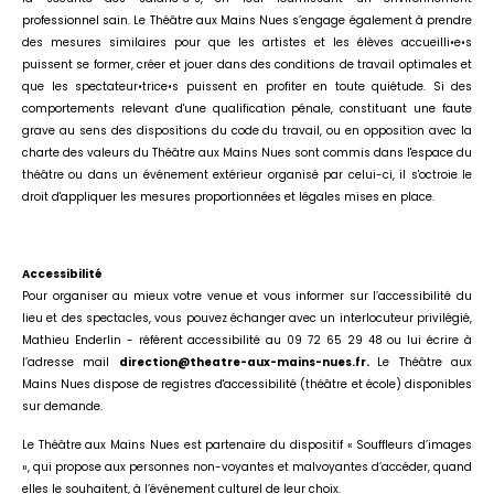
professionnel sain. Le Théâtre aux Mains Nues s’engage également à prendre
des mesures similaires pour que les artistes et les élèves accueilli•e•s
puissent se former, créer et jouer dans des conditions de travail optimales et
que les spectateur•trice•s puissent en profiter en toute quiétude. Si des
comportements relevant d'une qualification pénale, constituant une faute
grave au sens des dispositions du code du travail, ou en opposition avec la
charte des valeurs du Théâtre aux Mains Nues sont commis dans l'espace du
théâtre ou dans un événement extérieur organisé par celui-ci, il s'octroie le
droit d'appliquer les mesures proportionnées et légales mises en place.
Accessibilité
Pour organiser au mieux votre venue et vous informer sur l’accessibilité du
lieu et des spectacles, vous pouvez échanger avec un interlocuteur privilégié,
Mathieu Enderlin - référent accessibilité au 09 72 65 29 48 ou lui écrire à
l’adresse mail
direction@theatre-aux-mains-nues.fr.
Le Théâtre aux
Mains Nues dispose de registres d'accessibilité (théâtre et école) disponibles
sur demande.
Le Théâtre aux Mains Nues est partenaire du dispositif « Souffleurs d’images
», qui propose aux personnes non-voyantes et malvoyantes d’accéder, quand
elles le souhaitent, à l’événement culturel de leur choix.