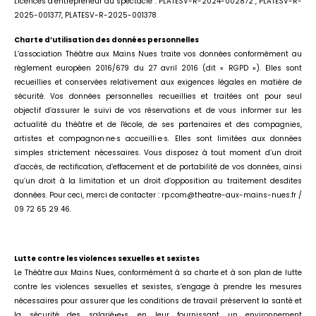
Licences d’entrepreneur du spectacle : PLATESV-R-2024-002872 , PLATESV-R-
2025-001377, PLATESV-R-2025-001378
Charte d’utilisation des données personnelles
L’association Théâtre aux Mains Nues traite vos données conformément au
règlement européen 2016/679 du 27 avril 2016 (dit « RGPD »). Elles sont
recueillies et conservées relativement aux exigences légales en matière de
sécurité. Vos données personnelles recueillies et traitées ont pour seul
objectif d’assurer le suivi de vos réservations et de vous informer sur les
actualité du théâtre et de l'école, de ses partenaires et des compagnies,
artistes et compagnon·ne·s accueilli·e·s. Elles sont limitées aux données
simples strictement nécessaires. Vous disposez à tout moment d’un droit
d’accès, de rectification, d’effacement et de portabilité de vos données, ainsi
qu’un droit à la limitation et un droit d’opposition au traitement desdites
données. Pour ceci, merci de contacter : rp.com@theatre-aux-mains-nues.fr /
09 72 65 29 46.
Lutte contre les violences sexuelles et sexistes
Le Théâtre aux Mains Nues, conformément à sa charte et à son plan de lutte
contre les violences sexuelles et sexistes, s’engage à prendre les mesures
nécessaires pour assurer que les conditions de travail préservent la santé et
la sécurité des salarié•e•s, en leur fournissant un environnement