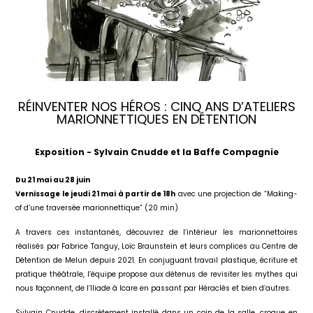
RÉINVENTER NOS HÉROS : CINQ ANS D’ATELIERS
MARIONNETTIQUES EN DÉTENTION
Exposition - Sylvain Cnudde et la Baffe Compagnie
Du 21 mai au 28 juin
Vernissage le jeudi 21 mai à partir de 18h
avec une projection de “Making-
of d’une traversée marionnettique” (20 min)
A travers ces instantanés, découvrez de l’intérieur les marionnettoires
réalisés par Fabrice Tanguy, Loïc Braunstein et leurs complices au Centre de
Détention de Melun depuis 2021. En conjuguant travail plastique, écriture et
pratique théâtrale, l’équipe propose aux détenus de revisiter les mythes qui
nous façonnent, de l’Iliade à Icare en passant par Héraclès et bien d’autres.
Sylvain Cnudde, discrètement installé dans un coin de la salle, croque en