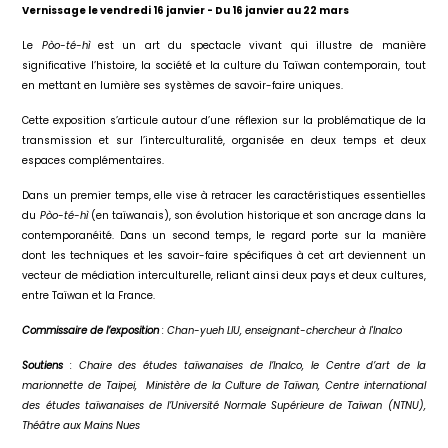
Vernissage le vendredi 16 janvier -
Du 16 janvier au 22 mars
Le
Pòo-té-hì
est un art du spectacle vivant qui illustre de manière
significative l’histoire, la société et la culture du Taïwan contemporain, tout
en mettant en lumière ses systèmes de savoir-faire uniques.
Cette exposition s’articule autour d’une réflexion sur la problématique de la
transmission et sur l’interculturalité, organisée en deux temps et deux
espaces complémentaires.
Dans un premier temps, elle vise à retracer les caractéristiques essentielles
du
Pòo-té-hì
(en taïwanais), son évolution historique et son ancrage dans la
contemporanéité. Dans un second temps, le regard porte sur la manière
dont les techniques et les savoir-faire spécifiques à cet art deviennent un
vecteur de médiation interculturelle, reliant ainsi deux pays et deux cultures,
entre Taïwan et la France.
Commissaire de l’exposition
: Chan-yueh LIU, enseignant-chercheur à l'Inalco
Soutiens
: Chaire des études taïwanaises de l’Inalco, le Centre d’art de la
marionnette de Taipei, Ministère de la Culture de Taïwan, Centre international
des études taïwanaises de l’Université Normale Supérieure de Taïwan (NTNU),
Théâtre aux Mains Nues