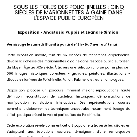
SOUS LES TOILES DES POLICHINELLES : CINQ
SIÈCLES DE MARIONNETTES À GAINE DANS
L'ESPACE PUBLIC EUROPÉEN
Exposition - Anastasia Puppis et Léandre Simioni
Vernissage le samedi 18 avril à partir de 18h -
Du 7 avril au 17 mai
Cette exposition inédite, fruit de six années de recherches approfondies,
dévoile la richesse des marionnettes à gaine dans l'espace public européen,
du Moyen Âge au XIXe siècle. À travers une sélection choisie parmi plus de 1
000 images historiques collectées - gravures, peintures, illustrations -
découvrez l'univers de Polichinelle, Punch, Pulcinella et leurs homologues.
L'exposition propose un parcours immersif mêlant reproductions haute
définition, reconstitution de castelets historiques, démonstrations de
manipulation et stations interactives. Des représentations courtes
permettent d'observer les techniques ancestrales, notamment l'usage du
sifflet-pratique créant la voix si particulière de Polichinelle.
Cette exploration révèle comment cet art populaire a traversé les siècles en
s'adaptant aux évolutions sociales, témoignant d'une remarquable