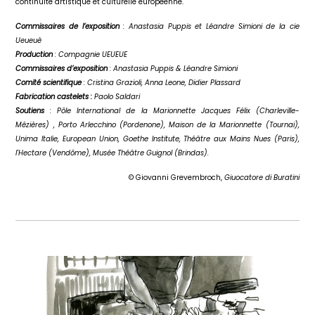
continuité artistique et culturelle européenne.
Commissaires de l’exposition
: Anastasia Puppis et Léandre Simioni de la cie
Ueueuè
Production
: Compagnie UEUEUE
Commissaires d’exposition
: Anastasia Puppis & Léandre Simioni
Comité scientifique
: Cristina Grazioli, Anna Leone, Didier Plassard
Fabrication castelets :
Paolo Saldari
Soutiens
: Pôle International de la Marionnette Jacques Félix (Charleville-
Mézières) , Porto Arlecchino (Pordenone), Maison de la Marionnette (Tournai),
Unima Italie, European Union, Goethe Institute, Théâtre aux Mains Nues (Paris),
l'Hectare (Vendôme), Musée Théâtre Guignol (Brindas).
© Giovanni Grevembroch,
Giuocatore di Buratini