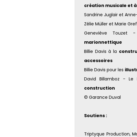
création musicale et à
Sandrine Juglair et Anne
Zélie Müller et Marie Gref
Geneviève Touzet -
marionnettique
Billie Davis à la
constru
accessoires
Billie Davis pour les
illus
David Billamboz - Le 
construction
© Garance Duval
Soutiens :
Triptyque Production, Ma