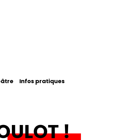
éâtre
Infos pratiques
OULOT !