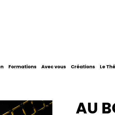
on
Formations
Avec vous
Créations
Le Th
AU B