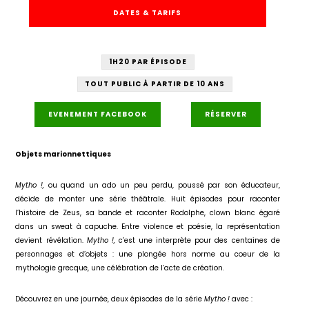
DATES & TARIFS
1H20 PAR ÉPISODE
TOUT PUBLIC À PARTIR DE 10 ANS
EVENEMENT FACEBOOK
RÉSERVER
Objets marionnettiques
Mytho !,
ou quand un ado un peu perdu, poussé par son éducateur,
décide de monter une série théâtrale. Huit épisodes pour raconter
l’histoire de Zeus, sa bande et raconter Rodolphe, clown blanc égaré
dans un sweat à capuche. Entre violence et poésie, la représentation
devient révélation.
Mytho !,
c’est une interprète pour des centaines de
personnages et d’objets : une plongée hors norme au coeur de la
mythologie grecque, une célébration de l’acte de création.
Découvrez en une journée, deux épisodes de la série
Mytho !
avec :