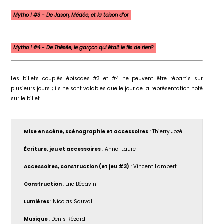
Mytho ! #3 - De Jason, Médée, et la toison d'or
Mytho ! #4 - De Thésée, le garçon qui était le fils de rien?
Les billets couplés épisodes #3 et #4 ne peuvent être répartis sur
plusieurs jours ; ils ne sont valables que le jour de la représentation noté
sur le billet.
Mise en scène, scénographie et accessoires
: Thierry Jozé
Écriture, jeu et accessoires
: Anne-Laure
Accessoires, construction (et jeu #3)
: Vincent Lambert
Construction
: Eric Bécavin
Lumières
: Nicolas Sauval
Musique
: Denis Rézard