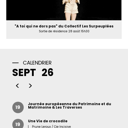
"A toi qui ne dors pas" du Collectif Les Surpeuplées
Sortie de résidence 28 août 15h30
CALENDRIER
SEPT
26
<
>
Journée européeenne du Patrimoine et du
19
Matrimoine & Les Traverses
Une Vie de crocodile
19
Prune Leroux / Cie Incisive