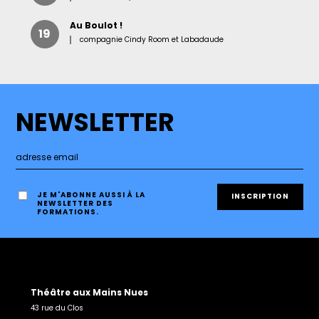
Au Boulot !
19
compagnie Cindy Room et Labadaude
NEWSLETTER
JE M'ABONNE AUSSI À LA
NEWSLETTER DES
FORMATIONS.
Théâtre aux Mains Nues
43 rue du Clos